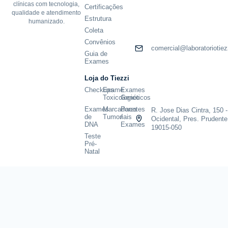
clínicas com tecnologia,
Certificações
qualidade e atendimento
Estrutura
humanizado.
Coleta
Convênios
comercial@laboratoriotiez
Guia de
Exames
Loja do Tiezzi
Checkups
Exame
Exames
Toxicologico
Genéticos
Exames
Marcadores
Pacotes
R. Jose Dias Cintra, 150 -
de
Tumoriais
/
Ocidental, Pres. Prudente
DNA
Exames
19015-050
Teste
Pré-
Natal