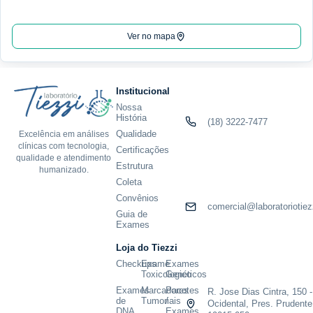
Ver no mapa
Institucional
Nossa
História
(18) 3222-7477
Qualidade
Excelência em análises
clínicas com tecnologia,
Certificações
qualidade e atendimento
Estrutura
humanizado.
Coleta
Convênios
comercial@laboratoriotiez
Guia de
Exames
Loja do Tiezzi
Checkups
Exame
Exames
Toxicologico
Genéticos
Exames
Marcadores
Pacotes
R. Jose Dias Cintra, 150 -
de
Tumoriais
/
Ocidental, Pres. Prudente
DNA
Exames