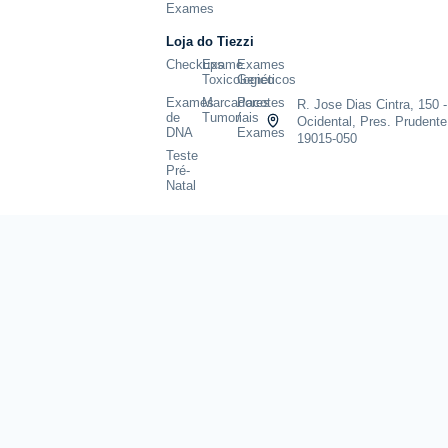
Exames
Loja do Tiezzi
Checkups
Exame
Exames
Toxicologico
Genéticos
Exames
Marcadores
Pacotes
R. Jose Dias Cintra, 150 -
de
Tumoriais
/
Ocidental, Pres. Prudente
DNA
Exames
19015-050
Teste
Pré-
Natal