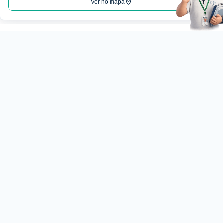
Ver no mapa
Institucional
Nossa
História
(18) 3222-7477
Qualidade
Excelência em análises
clínicas com tecnologia,
Certificações
qualidade e atendimento
Estrutura
humanizado.
Coleta
Convênios
comercial@laboratoriotiez
Guia de
Exames
Loja do Tiezzi
Checkups
Exame
Exames
Toxicologico
Genéticos
Exames
Marcadores
Pacotes
R. Jose Dias Cintra, 150 -
de
Tumoriais
/
Ocidental, Pres. Prudente
DNA
Exames
19015-050
Teste
Pré-