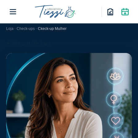
Loja
Check-ups
Ckeck-up Mulher
Voltar para Check-ups