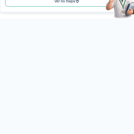
Ver no mapa
Institucional
Nossa
História
(18) 3222-7477
Qualidade
Excelência em análises
clínicas com tecnologia,
Certificações
qualidade e atendimento
Estrutura
humanizado.
Coleta
Convênios
comercial@laboratoriotiez
Guia de
Exames
Loja do Tiezzi
Checkups
Exame
Exames
Toxicologico
Genéticos
Exames
Marcadores
Pacotes
R. Jose Dias Cintra, 150 -
de
Tumoriais
/
Ocidental, Pres. Prudente
DNA
Exames
19015-050
Teste
Pré-