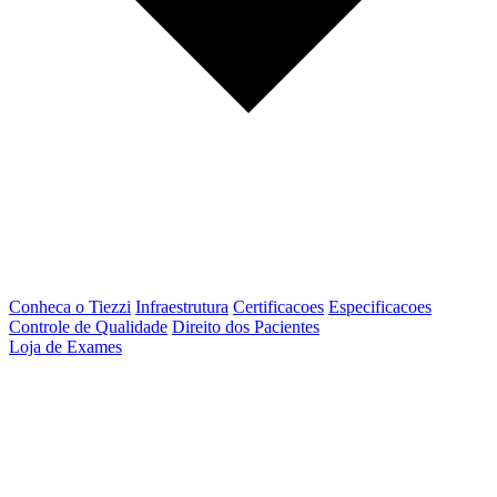
Conheca o Tiezzi
Infraestrutura
Certificacoes
Especificacoes
Controle de Qualidade
Direito dos Pacientes
Loja de Exames