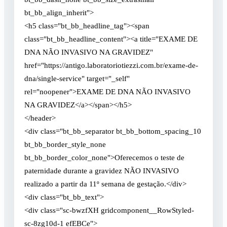
bt_bb_align_inherit">
<h5 class="bt_bb_headline_tag"><span
class="bt_bb_headline_content"><a title="EXAME DE
DNA NÃO INVASIVO NA GRAVIDEZ"
href="https://antigo.laboratoriotiezzi.com.br/exame-de-
dna/single-service" target="_self"
rel="noopener">EXAME DE DNA NÃO INVASIVO
NA GRAVIDEZ</a></span></h5>
</header>
<div class="bt_bb_separator bt_bb_bottom_spacing_10
bt_bb_border_style_none
bt_bb_border_color_none">Oferecemos o teste de
paternidade durante a gravidez NÃO INVASIVO
realizado a partir da 11º semana de gestação.</div>
<div class="bt_bb_text">
<div class="sc-bwzfXH gridcomponent__RowStyled-
sc-8zg10d-1 efEBCe">