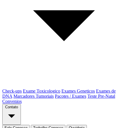
Check-ups
Exame Toxicologico
Exames Geneticos
Exames de
DNA
Marcadores Tumoriais
Pacotes / Exames
Teste Pre-Natal
Convenios
Contato
Fale Conosco
Trabalhe Conosco
Ouvidoria