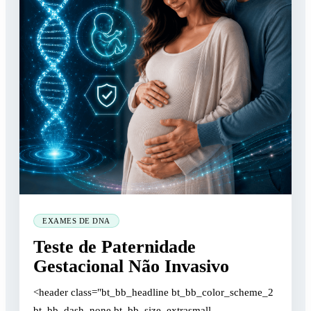
EXAMES DE DNA
Teste de Paternidade
Gestacional Não Invasivo
<header class="bt_bb_headline bt_bb_color_scheme_2
bt_bb_dash_none bt_bb_size_extrasmall