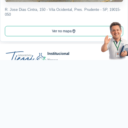
R. Jose Dias Cintra, 150 - Vila Ocidental, Pres. Prudente - SP, 19015-
050
Ver no mapa
Institucional
Nossa
História
(18) 3222-7477
Qualidade
Excelência em análises
clínicas com tecnologia,
Certificações
qualidade e atendimento
Estrutura
humanizado.
Coleta
Convênios
comercial@laboratoriotiez
Guia de
Exames
Loja do Tiezzi
Checkups
Exame
Exames