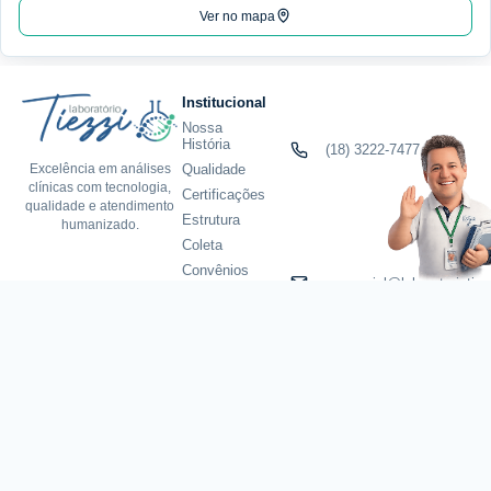
Ver no mapa
Institucional
Nossa
História
(18) 3222-7477
Qualidade
Excelência em análises
clínicas com tecnologia,
Certificações
qualidade e atendimento
Estrutura
humanizado.
Coleta
Convênios
comercial@laboratoriotiez
Guia de
Exames
Loja do Tiezzi
Checkups
Exame
Exames
Toxicologico
Genéticos
Exames
Marcadores
Pacotes
R. Jose Dias Cintra, 150 -
de
Tumoriais
/
Ocidental, Pres. Prudente
DNA
Exames
19015-050
Teste
Pré-