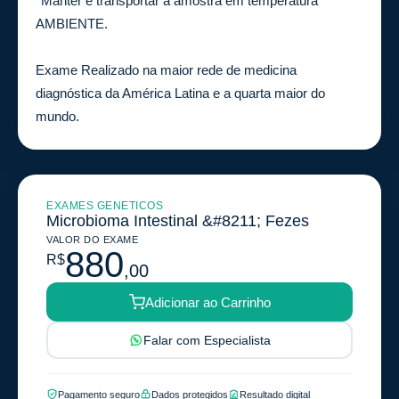
*Manter e transportar a amostra em temperatura
AMBIENTE.
Exame Realizado na maior rede de medicina
diagnóstica da América Latina e a quarta maior do
mundo.
EXAMES GENETICOS
Microbioma Intestinal &#8211; Fezes
VALOR DO EXAME
880
R$
,00
Adicionar ao Carrinho
Falar com Especialista
Pagamento seguro
Dados protegidos
Resultado digital