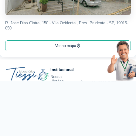
R. Jose Dias Cintra, 150 - Vila Ocidental, Pres. Prudente - SP, 19015-
050
Ver no mapa
Institucional
Nossa
História
(18) 3222-7477
Qualidade
Excelência em análises
clínicas com tecnologia,
Certificações
qualidade e atendimento
Estrutura
humanizado.
Coleta
Convênios
comercial@laboratoriotiez
Guia de
Exames