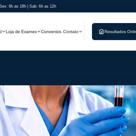
Sex: 6h as 18h | Sab: 6h as 12h
l
Loja de Exames
Convenios
Contato
Resultados Onli