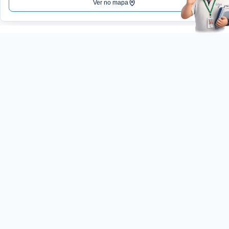
Ver no mapa
Institucional
Nossa
História
(18) 3222-7477
Qualidade
Excelência em análises
clínicas com tecnologia,
Certificações
qualidade e atendimento
Estrutura
humanizado.
Coleta
Convênios
comercial@laboratoriotiez
Guia de
Exames
Loja do Tiezzi
Checkups
Exame
Exames
Toxicologico
Genéticos
Exames
Marcadores
Pacotes
R. Jose Dias Cintra, 150 -
de
Tumoriais
/
Ocidental, Pres. Prudente
DNA
Exames
19015-050
Teste
Pré-