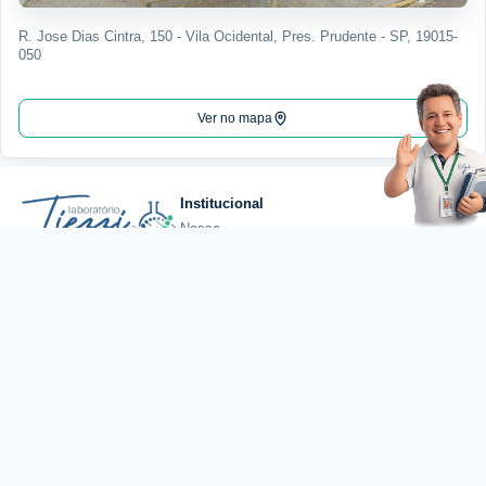
R. Jose Dias Cintra, 150 - Vila Ocidental, Pres. Prudente - SP, 19015-
050
Ver no mapa
Institucional
Nossa
História
(18) 3222-7477
Qualidade
Excelência em análises
clínicas com tecnologia,
Certificações
qualidade e atendimento
Estrutura
humanizado.
Coleta
Convênios
comercial@laboratoriotiez
Guia de
Exames
Loja do Tiezzi
Checkups
Exame
Exames