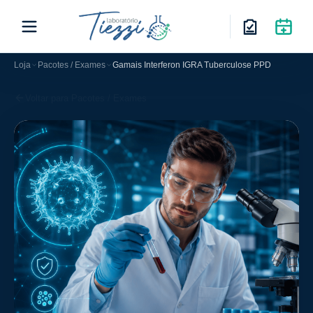
Loja
Pacotes / Exames
Gamais Interferon IGRA Tuberculose PPD
Voltar para Pacotes / Exames