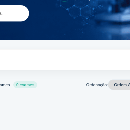
exames
0 exames
Ordenação: