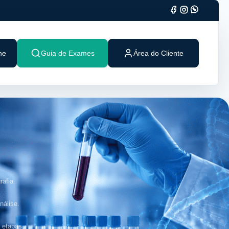
ne
Guia de Exames
Área do Cliente
afia.
álise.
 etapas.