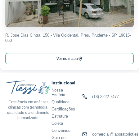
R. Jose Dias Cintra, 150 - Vila Ocidental, Pres. Prudente - SP, 19015-
050
Ver no mapa
Institucional
Nossa
História
(18) 3222-7477
Qualidade
Excelência em análises
clínicas com tecnologia,
Certificações
qualidade e atendimento
Estrutura
humanizado.
Coleta
Convênios
comercial@laboratoriotiez
Guia de