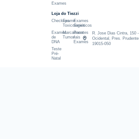
Exames
Loja do Tiezzi
Checkups
Exame
Exames
Toxicologico
Genéticos
Exames
Marcadores
Pacotes
R. Jose Dias Cintra, 150 -
de
Tumoriais
/
Ocidental, Pres. Prudente
DNA
Exames
19015-050
Teste
Pré-
Natal